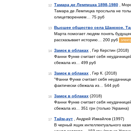
Тамара де Лемпицка 1898-1980
, Моро
12
Тамара де Лемпицка прослыла не тольк
олицетворением… 75 руб
Высшее общество села Шанское. Та
13
Марта помогает людям понять будущее
рассказывает историю… 200 руб
элект
Замок в облаках
, Гир Керстин (2018)
14
Фанни Функе считает себя неудачницей
сбежала из… 499 руб
Замок в облаках
, Гир К. (2018)
15
"Фанни Функе считает себя неудачнице
фактически сбежала из… 544 руб
Замок в облаках
(2018)
16
Фанни Функе считает себя неудачницей
сбежала из… 351 грн (только Украина)
Тайм-аут
, Андрей Измайлов (1997)
17
В черный ящик интеллектуального кази