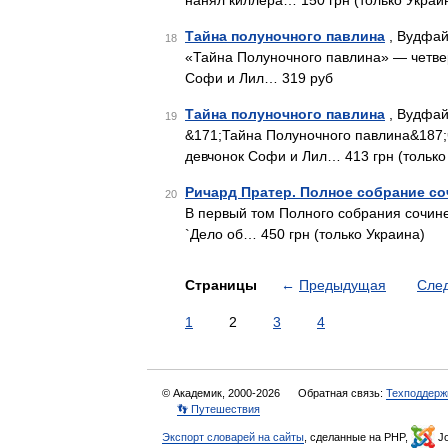
нанял киллера… 150 грн (только Украи
Тайна полуночного павлина
, Вудфай
18
«Тайна Полуночного павлина» — четве
Софи и Лил… 319 руб
Тайна полуночного павлина
, Вудфай
19
&171;Тайна Полуночного павлина&187;
девчонок Софи и Лил… 413 грн (только
Ричард Пратер. Полное собрание со
20
В первый том Полного собрания сочин
`Дело об… 450 грн (только Украина)
Страницы
←
Предыдущая
Сле
1
2
3
4
© Академик, 2000-2026
Обратная связь:
Техподдерж
👣 Путешествия
Экспорт словарей на сайты
, сделанные на PHP,
Jo